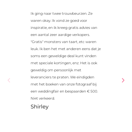
Ik ging naar twee trouwbeurzen. Ze
Ik boekte 
waren okay. Ik vond ze goed voor
kreeg wat g
inspiratie, en ik kreeg gratis advies van
ze daar goe
een aantal zeer aardige verkopers.
coupons en 
"Gratis" monsters van taart, etc waren
waarin je 
leuk. Ik ben het met anderen eens dat je
goed mome
soms een geweldige deal kunt vinden
gaan kijke
met speciale kortingen, enz. Het is ook
Jeanet
geweldig om persoonlijk met
leveranciers te praten. We eindigden
met het boeken van onze fotograaf bij
een weddingfair en bespaarden € 500.
Niet verkeerd.
Shirley