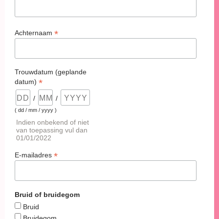
*
Achternaam
Trouwdatum (geplande
*
datum)
/
/
( dd / mm / yyyy )
Indien onbekend of niet
van toepassing vul dan
01/01/2022
*
E-mailadres
Bruid of bruidegom
Bruid
Bruidegom