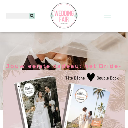
Jouw eerste cadeau: het Bride-
to-be WeddingPlanner Jaarboek.