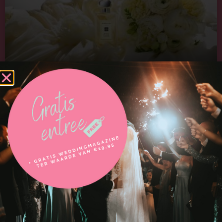
Parfum voor de bruid
Er is geen één-geur-past-iedereen parfum voor de bruid dat je
op je trouwdag zou moeten
LEES VERDER
19/01/2022
Geen reacties
Bekijk de trouwspecialisten die jou