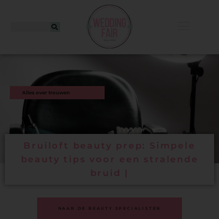
Alles over trouwen
Bruiloft beauty prep: Simpele
beauty tips voor een stralende
bruid |
NAAR DE BEAUTY SPECIALISTEN