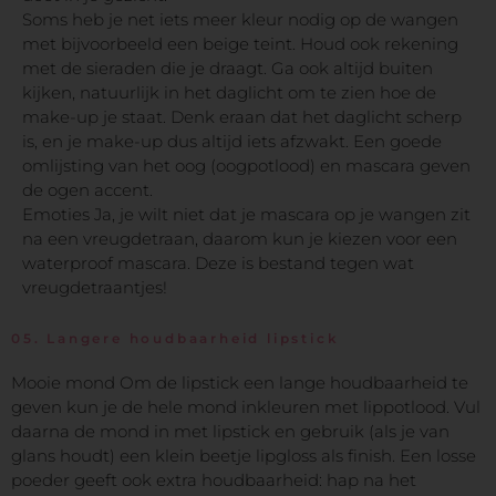
Soms heb je net iets meer kleur nodig op de wangen
met bijvoorbeeld een beige teint. Houd ook rekening
met de sieraden die je draagt. Ga ook altijd buiten
kijken, natuurlijk in het daglicht om te zien hoe de
make-up je staat. Denk eraan dat het daglicht scherp
is, en je make-up dus altijd iets afzwakt. Een goede
omlijsting van het oog (oogpotlood) en mascara geven
de ogen accent.
Emoties Ja, je wilt niet dat je mascara op je wangen zit
na een vreugdetraan, daarom kun je kiezen voor een
waterproof mascara. Deze is bestand tegen wat
vreugdetraantjes!
05.
Langere houdbaarheid lipstick
Mooie mond Om de lipstick een lange houdbaarheid te
geven kun je de hele mond inkleuren met lippotlood. Vul
daarna de mond in met lipstick en gebruik (als je van
glans houdt) een klein beetje lipgloss als finish. Een losse
poeder geeft ook extra houdbaarheid: hap na het