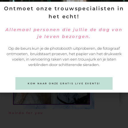
kunnen helpen
Ontmoet onze trouwspecialisten in
het echt!
Allemaal personen die jullie de dag van
je leven bezorgen.
Op de beurs kun je de photobooth uitproberen, de fotograaf
ontmoeten, bruidstaart proeven, het papier van het drukwerk
voelen, in vervoering raken van een trouwjurk en je laten
verblinden door schitterende sieraden.
KOM NAAR ONZE GRATIS LIVE EVENTS!
Hairdo for you