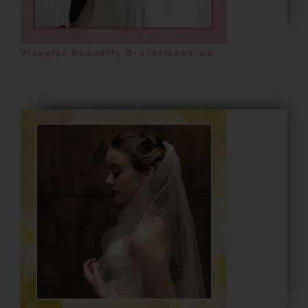
Visagist Beaudify Bruidsmake-up