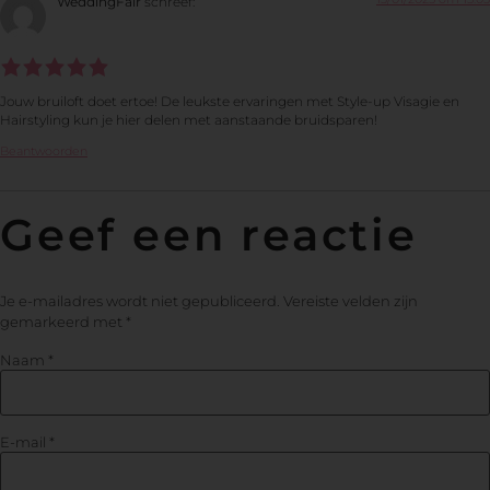
WeddingFair
schreef:
Jouw bruiloft doet ertoe! De leukste ervaringen met Style-up Visagie en
Hairstyling kun je hier delen met aanstaande bruidsparen!
Beantwoorden
Geef een reactie
Je e-mailadres wordt niet gepubliceerd.
Vereiste velden zijn
gemarkeerd met
*
Naam
*
E-mail
*