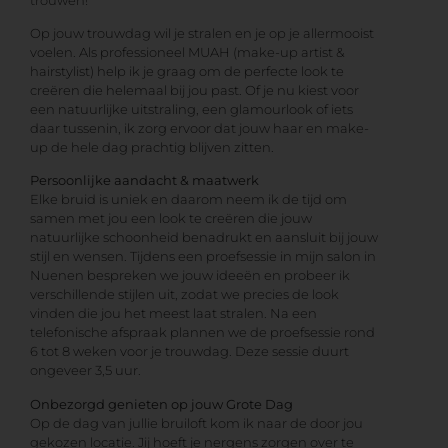
Op jouw trouwdag wil je stralen en je op je allermooist
voelen. Als professioneel MUAH (make-up artist &
hairstylist) help ik je graag om de perfecte look te
creëren die helemaal bij jou past. Of je nu kiest voor
een natuurlijke uitstraling, een glamourlook of iets
daar tussenin, ik zorg ervoor dat jouw haar en make-
up de hele dag prachtig blijven zitten.
Persoonlijke aandacht & maatwerk
Elke bruid is uniek en daarom neem ik de tijd om
samen met jou een look te creëren die jouw
natuurlijke schoonheid benadrukt en aansluit bij jouw
stijl en wensen. Tijdens een proefsessie in mijn salon in
Nuenen bespreken we jouw ideeën en probeer ik
verschillende stijlen uit, zodat we precies de look
vinden die jou het meest laat stralen. Na een
telefonische afspraak plannen we de proefsessie rond
6 tot 8 weken voor je trouwdag. Deze sessie duurt
ongeveer 3,5 uur.
Onbezorgd genieten op jouw Grote Dag
Op de dag van jullie bruiloft kom ik naar de door jou
gekozen locatie. Jij hoeft je nergens zorgen over te