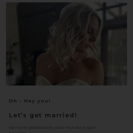
Oh - Hey you!
Let’s get married!
Van harte gefeliciteerd, super leuk dat je gaat
trouwen!