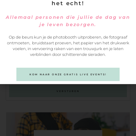
het echt!
Allemaal personen die jullie de dag van
je leven bezorgen.
Op de beurs kun je de photobooth uitproberen, de fotograaf
ontmoeten, bruidstaart proeven, het papier van het drukwerk
voelen, in vervoering raken van een trouwjurk en je laten
verblinden door schitterende sieraden.
KOM NAAR ONZE GRATIS LIVE EVENTS!
VERSTUREN