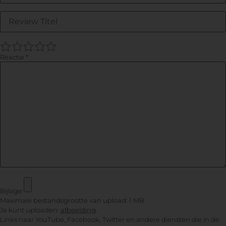
1
2
3
4
5
Reactie
*
Bijlage
Maximale bestandsgrootte van upload: 1 MB.
Je kunt uploaden:
afbeelding
.
Links naar YouTube, Facebook, Twitter en andere diensten die in de