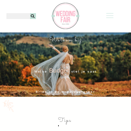
Welkom bij
Budget
Welke
stel je vast
Bride to be weddingplanner
Low Budget