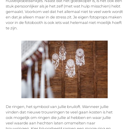
huwelijksbedankjes. Naast dat het goedkoper is, is het ook een
stuk persoonlijker als je het zelf (met wat hulp misschien) hebt
gemaakt. Voorkom wel dat het allemaal niet te veel werk wordt
en dat je alleen maar in de stress zit. Je eigen fotoprops maken
voor in de fotobooth is ook iets wat helemaal niet moeilijk hoeft
te zijn.
De ringen, het symbool van jullie bruiloft. Wanneer jullie
vinden dat nieuwe trouwringen te veel gaan kosten is het
ook mogelijk om ringen die jullie al hebben en waar jullie
veel waarde aan hechten laten omsmelten naar
trouwringen. Kies bijvoorbeeld samen een mooie ring en