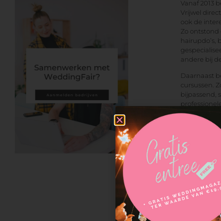
Vanaf 2013 b
Vrijwel direc
ook de inter
Zo ontstond 
hairupdo’s, 
gespecialise
andere bij 
Daarnaast be
cursussen. Z
bijpassend, 
professione
ook de profe
tegen (bijna
te beginnen
Eventueel zo
verzorgen.
Naath 