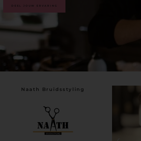
klantbeoordelingen
DEEL JOUW ERVARING
Naath Bruidsstyling