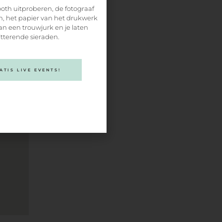
oth uitproberen, de fotograaf
ain
, het papier van het drukwerk
an een trouwjurk en je laten
itterende sieraden.
TIS LIVE EVENTS!