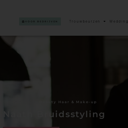
Trouwbeurzen
Wedding
VOOR BEDRIJVEN
Beauty Haar & Make-up
Waardering
1
0
Naath Bruidsstyling
op
5
gebaseerd
op