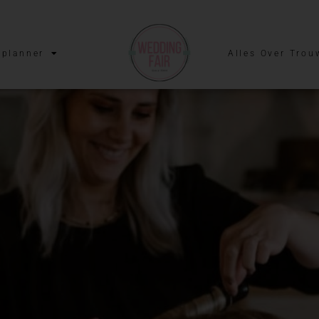
planner
Alles Over Trou