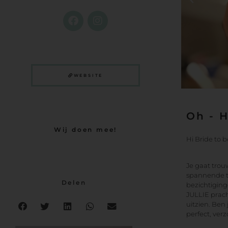
WEBSITE
Oh - 
Wij doen mee!
Hi Bride to b
Je gaat trou
spannende ti
Delen
bezichtiging
JULLIE pracht
uitzien. Ben 
perfect, ver