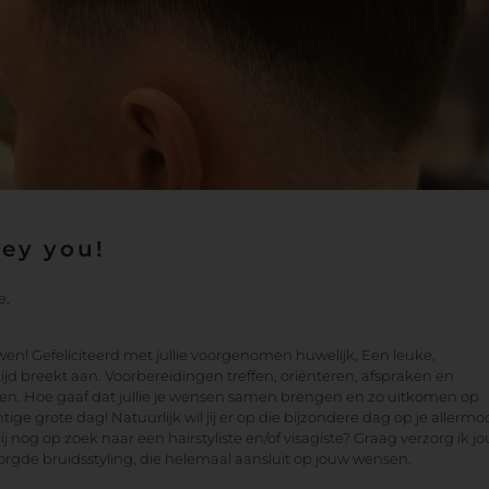
Hey you!
e,
wen! Gefeliciteerd met jullie voorgenomen huwelijk, Een leuke,
jd breekt aan. Voorbereidingen treffen, oriënteren, afspraken en
en. Hoe gaaf dat jullie je wensen samen brengen en zo uitkomen op
ige grote dag! Natuurlijk wil jij er op die bijzondere dag op je allermoo
jij nog op zoek naar een hairstyliste en/of visagiste? Graag verzorg ik j
zorgde bruidsstyling, die helemaal aansluit op jouw wensen.