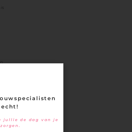
 is
en
t en
oeg
ouwspecialisten
 echt!
 jullie de dag van je
ng
ezorgen.