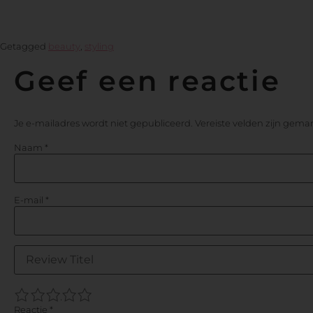
Getagged
beauty
,
styling
Geef een reactie
Je e-mailadres wordt niet gepubliceerd.
Vereiste velden zijn gem
Naam
*
E-mail
*
1
2
3
4
5
Reactie
*