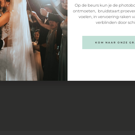
rf 25
Op de beurs kun je de photobo
nspeet
Vul het formuliertje op deze pagin
ontmoeten, bruidstaart proeven
en ik neem per omgaande contact
voelen, in vervoering raken v
met je op!
verblinden door sch
KOM NAAR ONZE GRA