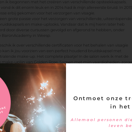
en ik begonnen met het creëren van verschillende opsteekkapsels.
t vond ik dit enorm leuk en in 2014 had ik mijn allereerste bruid. In 2015
esse erbij gekomen voor het verzorgen van visagie.
een grote passie voor het verzorgen van verschillende, uiteenlopende
bruidskapsels en make-uplooks. Vandaar dat ik mij hierin later heb
erd door diverse cursussen gevolgd en afgerond te hebben, onder
de BaronAcademy in Weesp.
schik ik over verschillende certificaten voor het behalen van visagie
o kan ik jou voorzien van een perfect houdend bruidskapsel met
stralende make-up. Het complete plaatje! In de salon werk ik met de
le make-uplijn van Golden Rose. Samen met mijn vaardigheden, zorg
ssionele producten van KIS ervoor dat jou bruidskapsel houdbaar blijf
 alle) weersinvloeden bestand is. Op de trouwdag zelf ben ik bereid vr
 en tevens aan huis te komen. Ik ben benieuwd naar jouw wensen!
u ik ook in overleg, het haar en de visagie van enkele gasten kunnen
Ontmoet onze tr
in het
Openingstijden
Ik werk op afspraak in de salon. En
Bruidsstyling
Allemaal personen die
kom ook bij jou thuis voor hairstyli
leven b
en bruidsvisagie.