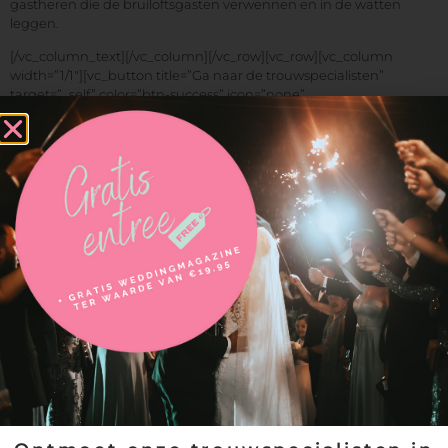
gastheren die de bruiloftsgasten verwennen en in de watten
leggen.
[/vc_column_text][/vc_column][/vc_row][vc_row][vc_column
width=”1/1″][vc_button title=”Ga naar de trouwspecialisten”
target=”_self” color=”btn-success” icon=”none”
size=”wpb_regularsize” href=”https://weddingfair.nl/catering-
specialisten/”][/vc_column][/vc_row]
Since 2004 with you
"Wij helpen je echt verder met je bruiloft."