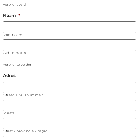
verplicht veld
Naam
*
Voornaam
Achternaam
verplichte velden
Adres
Straat + huisnummer
Plaats
Staat / provincie / regio