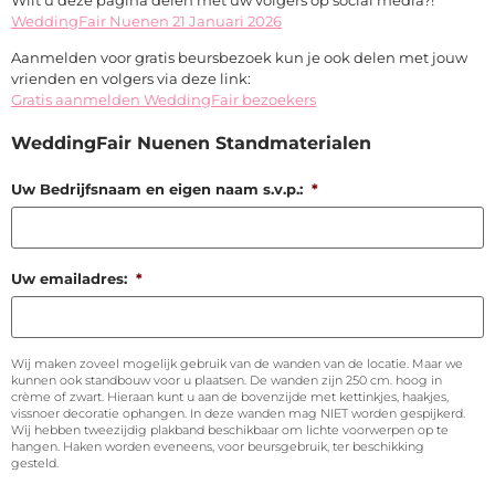
Wilt u deze pagina delen met uw volgers op social media?!
WeddingFair Nuenen 21 Januari 2026
Aanmelden voor gratis beursbezoek kun je ook delen met jouw
vrienden en volgers via deze link:
Gratis aanmelden WeddingFair bezoekers
WeddingFair Nuenen Standmaterialen
Uw Bedrijfsnaam en eigen naam s.v.p.:
*
Uw emailadres:
*
Wij maken zoveel mogelijk gebruik van de wanden van de locatie. Maar we
kunnen ook standbouw voor u plaatsen. De wanden zijn 250 cm. hoog in
crème of zwart. Hieraan kunt u aan de bovenzijde met kettinkjes, haakjes,
vissnoer decoratie ophangen. In deze wanden mag NIET worden gespijkerd.
Wij hebben tweezijdig plakband beschikbaar om lichte voorwerpen op te
hangen. Haken worden eveneens, voor beursgebruik, ter beschikking
gesteld.