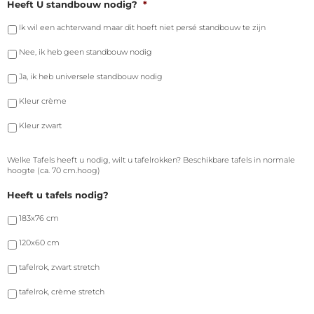
Heeft U standbouw nodig?
*
Ik wil een achterwand maar dit hoeft niet persé standbouw te zijn
Nee, ik heb geen standbouw nodig
Ja, ik heb universele standbouw nodig
Kleur crème
Kleur zwart
Welke Tafels heeft u nodig, wilt u tafelrokken? Beschikbare tafels in normale
hoogte (ca. 70 cm.hoog)
Heeft u tafels nodig?
183x76 cm
120x60 cm
tafelrok, zwart stretch
tafelrok, crème stretch