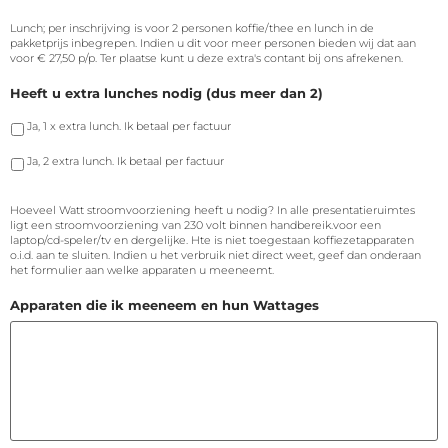
Lunch; per inschrijving is voor 2 personen koffie/thee en lunch in de
pakketprijs inbegrepen. Indien u dit voor meer personen bieden wij dat aan
voor € 27,50 p/p. Ter plaatse kunt u deze extra's contant bij ons afrekenen.
Heeft u extra lunches nodig (dus meer dan 2)
Ja, 1 x extra lunch. Ik betaal per factuur
Ja, 2 extra lunch. Ik betaal per factuur
Hoeveel Watt stroomvoorziening heeft u nodig? In alle presentatieruimtes
ligt een stroomvoorziening van 230 volt binnen handbereik.voor een
laptop/cd-speler/tv en dergelijke. Hte is niet toegestaan koffiezetapparaten
o.i.d. aan te sluiten. Indien u het verbruik niet direct weet, geef dan onderaan
het formulier aan welke apparaten u meeneemt.
Apparaten die ik meeneem en hun Wattages