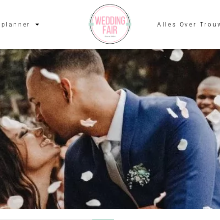
planner
Alles Over Trou