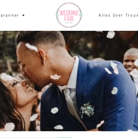
planner
Alles Over Trou