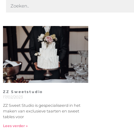
ZZ Sweetstudio
17/02/2023
ZZ Sweet Studio is gespecialiseerd in het
maken van exclusieve taarten en sweet
tables voor
Lees verder »