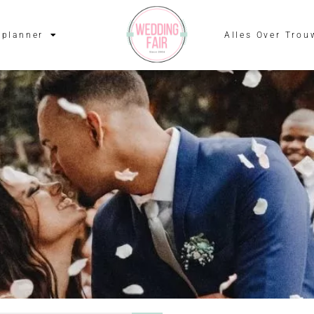
planner
Alles Over Trou