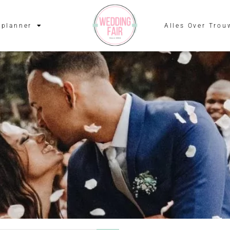
planner
Alles Over Trou