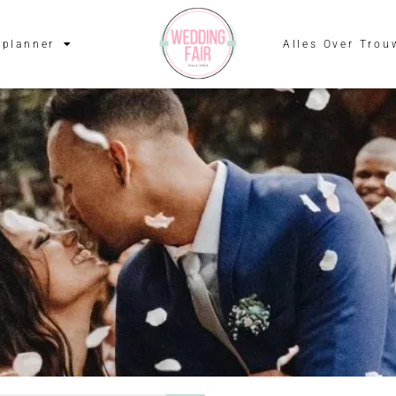
planner
Alles Over Trou