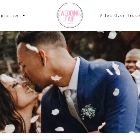
planner
Alles Over Trou