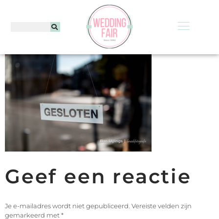
Geef een reactie
Je e-mailadres wordt niet gepubliceerd.
Vereiste velden zijn
gemarkeerd met
*