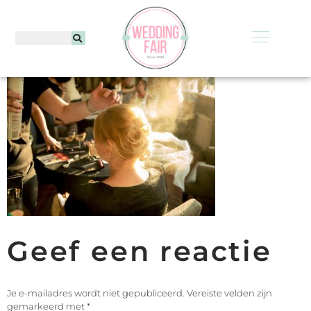
Geef een reactie
Je e-mailadres wordt niet gepubliceerd.
Vereiste velden zijn
gemarkeerd met
*