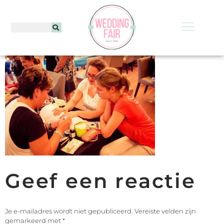
Geef een reactie
Je e-mailadres wordt niet gepubliceerd.
Vereiste velden zijn
gemarkeerd met
*