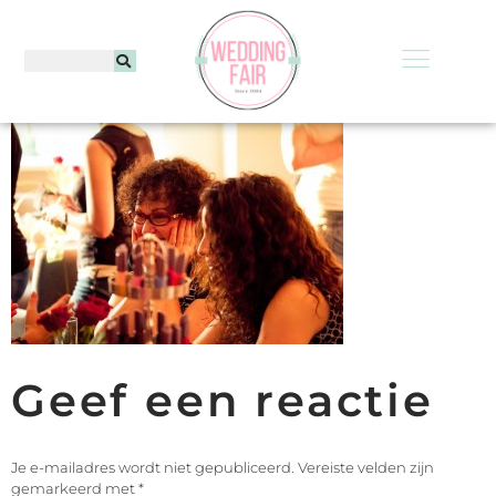
Geef een reactie
Je e-mailadres wordt niet gepubliceerd.
Vereiste velden zijn
gemarkeerd met
*