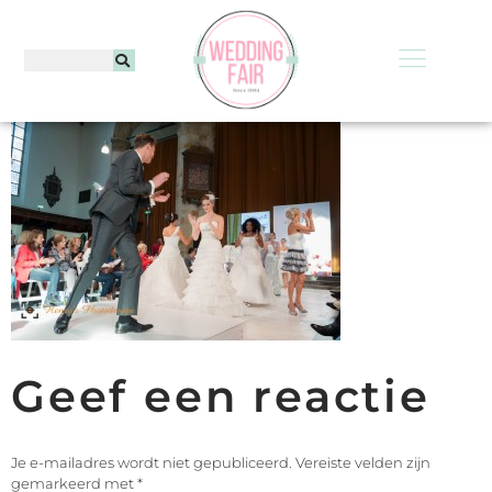
Geef een reactie
Je e-mailadres wordt niet gepubliceerd.
Vereiste velden zijn
gemarkeerd met
*