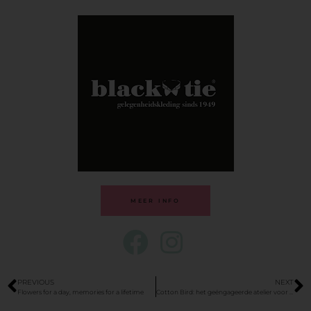
MEER INFO
PREVIOUS
NEXT
Flowers for a day, memories for a lifetime
Cotton Bird: het geëngageerde atelier voor hoogwaardige papierwaren