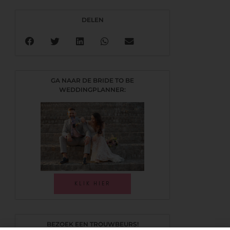
DELEN
GA NAAR DE BRIDE TO BE
WEDDINGPLANNER:
KLIK HIER
BEZOEK EEN TROUWBEURS!