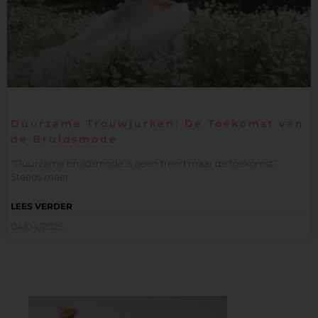
Duurzame Trouwjurken: De Toekomst van
de Bruidsmode
“Duurzame bruidsmode is geen trend maar de toekomst”.
Steeds meer
LEES VERDER
04/04/2025