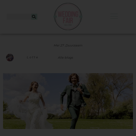
Mei 27 ,
Duurzaam
Lotte
Alle blogs