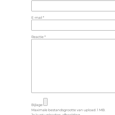
E-mail
*
Reactie
*
Bijlage
Maximale bestandsgrootte van upload: 1 MB.
Je kunt uploaden:
afbeelding
.