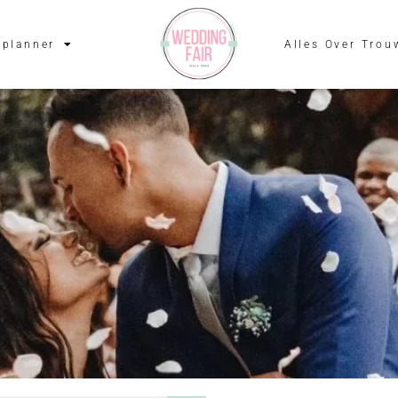
planner
Alles Over Trou