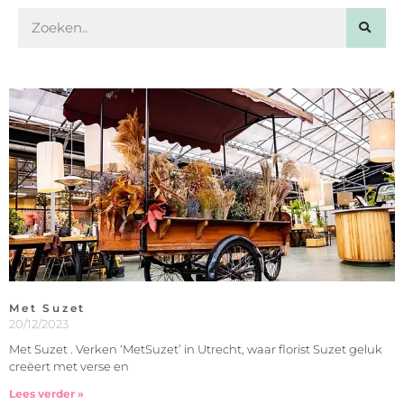
Met Suzet
20/12/2023
Met Suzet . Verken ‘MetSuzet’ in Utrecht, waar florist Suzet geluk
creëert met verse en
Lees verder »