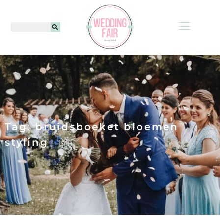
Tag: bruidsboeket bloemen
styling