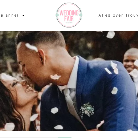
planner
Alles Over Trou