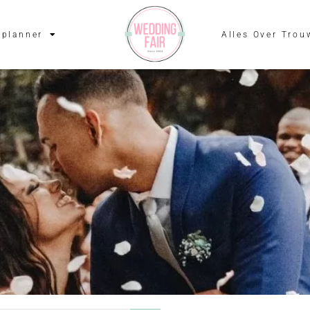
planner
Alles Over Trou