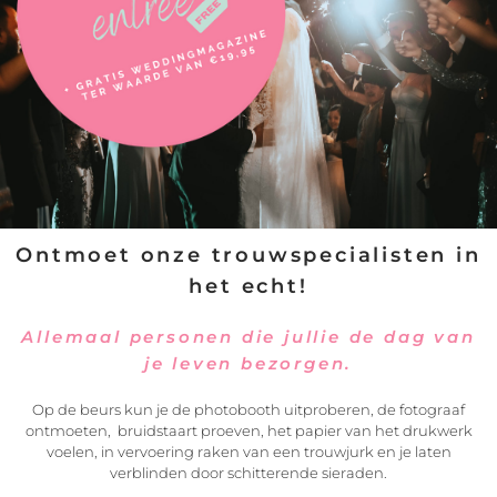
Studio Tante Lien | Live Portret
Schilderen
Amsterdam
Informatie of afspraak
I’d love to hear from you!
Ontmoet onze trouwspecialisten in
Ik vind het leuk om wat van je te horen…. Wees dus geen
het echt!
vreemde en gebruik het formulier op deze pagina om contact
met mij op te nemen.
Allemaal personen die jullie de dag van
je leven bezorgen.
Op de beurs kun je de photobooth uitproberen, de fotograaf
ontmoeten, bruidstaart proeven, het papier van het drukwerk
voelen, in vervoering raken van een trouwjurk en je laten
verblinden door schitterende sieraden.