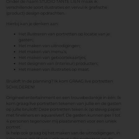
Onder de naam STUDIO TANTE LIEN maak ik
verschillende soort illustraties en vervul ik grafische
(product) design opdrachten.
Hierbij kan je denken aan:
Het illustreren van portretten op locatie van je
gasten;
Het maken van uitnodigingen;
Het maken van menu’s;
Het maken van geboortekaartjes;
Het designen van (interieur) producten;
Het maken van illustraties op maat.
Bruiloft In de planning? Ik kom GRAAG live portretten
SCHILDEREN!
Origineel entertainment en een trouwbedankje in één: Ik
kom graag live portretten tekenen van jullie en de gasten
op jullie bruiloft! Deze portretten teken ik op stevig papier
met fineliners en aquarelverf. De gasten kunnen per 1 tot
4 personen tegenover mij plaatsnemen voor een uniek
portret.
Ik help ook graag bij het maken van de uitnodigingen, in
jullie eigen stijl óf natuurlijk met jullie portretten op de