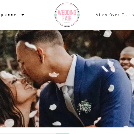
planner
Alles Over Trou