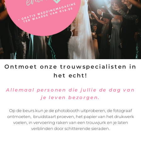
Ontmoet onze trouwspecialisten in
het echt!
Allemaal personen die jullie de dag van
je leven bezorgen.
Op de beurs kun je de photobooth uitproberen, de fotograaf
VERSTUREN
ontmoeten, bruidstaart proeven, het papier van het drukwerk
voelen, in vervoering raken van een trouwjurk en je laten
verblinden door schitterende sieraden.