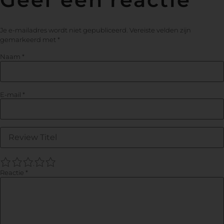
Je e-mailadres wordt niet gepubliceerd.
Vereiste velden zijn
gemarkeerd met
*
Naam
*
E-mail
*
1
2
3
4
5
Reactie
*