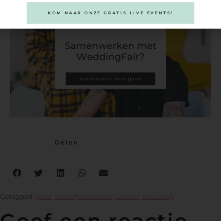
KOM NAAR ONZE GRATIS LIVE EVENTS!
Delen
Getagged
goud
,
huwelijksaanzoek
,
juwelier
,
trouwring
Geef een reactie