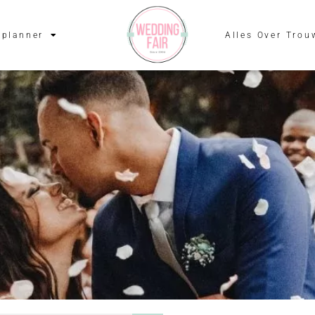
planner
Alles Over Trou