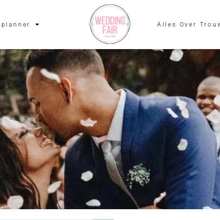
planner
Alles Over Trou