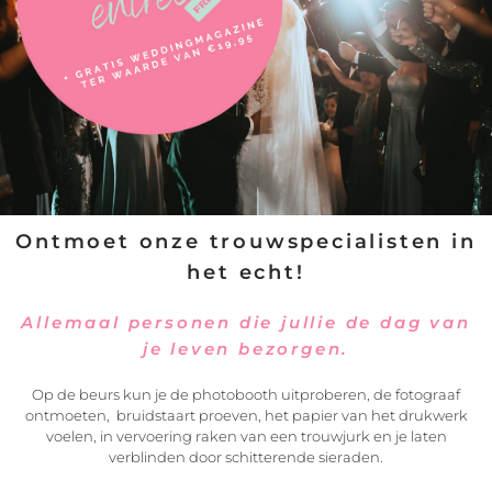
Ontmoet onze trouwspecialisten in
het echt!
Allemaal personen die jullie de dag van
je leven bezorgen.
Op de beurs kun je de photobooth uitproberen, de fotograaf
ontmoeten, bruidstaart proeven, het papier van het drukwerk
voelen, in vervoering raken van een trouwjurk en je laten
VERSTUREN
verblinden door schitterende sieraden.