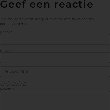
Geef een reactie
Je e-mailadres wordt niet gepubliceerd.
Vereiste velden zijn
gemarkeerd met
*
Naam
*
E-mail
*
1
2
3
4
5
Reactie
*