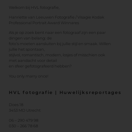
Welkom bij HVL fotografie,
Hanriette van Leeuwen Fotografie / Visagie Kodak
Professional Portrait Award Winnares
Als je op zoek bent naar een fotograaf zijn een paar
dingen van belang: de
foto’s moeten aansluiten bij jullie stijl en smaak. Willen
jullie het spontaan,
stijlvol, romantisch, modern, losjes of misschien ook
met aandacht voor detail
en sfeer gefotografeerd hebben?
You only marry once!
HVL fotografie | Huwelijksreportages
Does 18
3453 MD Utrecht
06 – 290 479 98
030 – 266 78 68