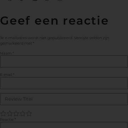
Geef een reactie
Je e-mailadres wordt niet gepubliceerd.
Vereiste velden zijn
gemarkeerd met
*
Naam
*
E-mail
*
1
2
3
4
5
Reactie
*