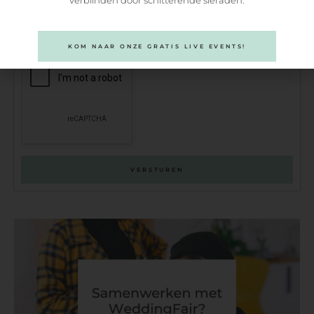
verblinden door schitterende sieraden.
KOM NAAR ONZE GRATIS LIVE EVENTS!
VERSTUREN