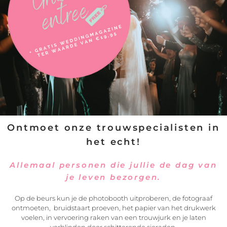
Neem contact op met
Ontmoet onze trouwspecialisten in
Joyce van Beek | Fotografie
het echt!
Allemaal personen die jullie de dag van
je leven bezorgen.
Op de beurs kun je de photobooth uitproberen, de fotograaf
ontmoeten, bruidstaart proeven, het papier van het drukwerk
voelen, in vervoering raken van een trouwjurk en je laten