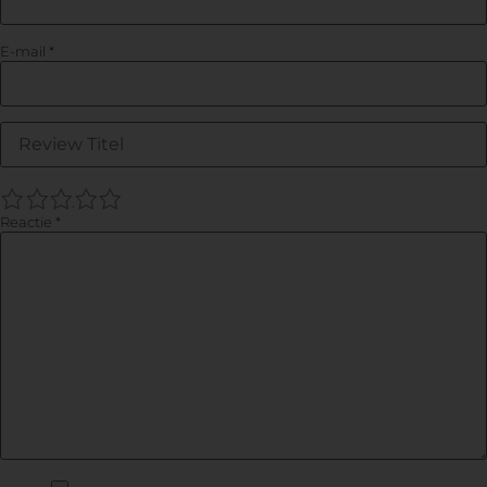
E-mail
*
1
2
3
4
5
Reactie
*