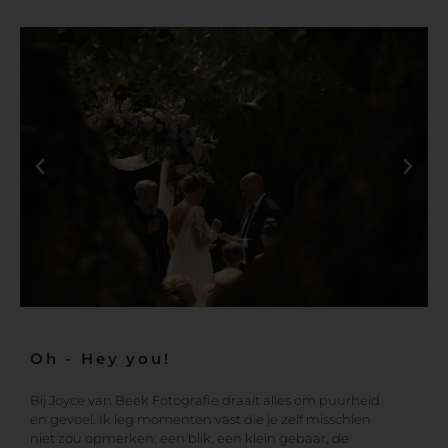
Oh - Hey you!
Bij Joyce van Beek Fotografie draait alles om puurheid
en gevoel. Ik leg momenten vast die je zelf misschien
niet zou opmerken: een blik, een klein gebaar, de