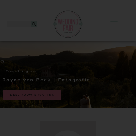
ing
Trouwfotograaf
Joyce van Beek | Fotografie
rd
ordelingen
DEEL JOUW ERVARING