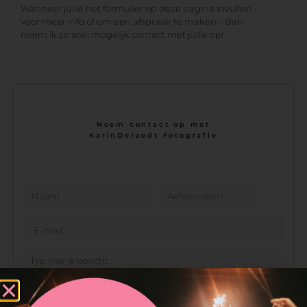
Wanneer jullie het formulier op deze pagina invullen –
voor meer info of om een afspraak te maken – dan
neem ik zo snel mogelijk contact met jullie op!
Neem contact op met
KarinDeraedt Fotografie