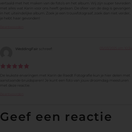
vertaald met het maken van de foto’s en het album. Wij zijn super tevreden
met alles wat Karin voor ons heeft gedaan. De sfeer van de dag is gevangen
in het uiteindelijke album. Zoek je een trouwfotograaf, zoek dan niet verder,
je hebt haar gevonden!
Beantwoorden
05/03/2025 om 10:34
WeddingFair
schreef:
De leukste ervaringen met Karin de Raedt Fotografie kun je hier delen met
aanstaande bruidsparen! Je kunt een foto van jouw droomdag meesturen
met deze reactie.
Beantwoorden
Geef een reactie