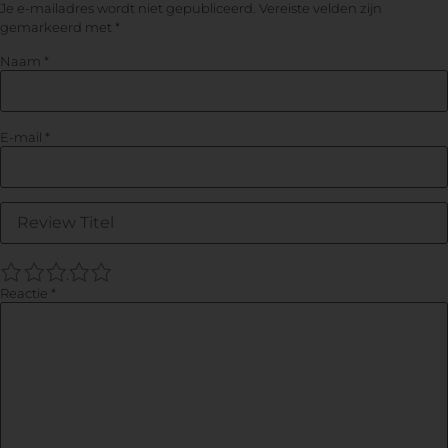
Je e-mailadres wordt niet gepubliceerd.
Vereiste velden zijn
gemarkeerd met
*
Naam
*
E-mail
*
1
2
3
4
5
Reactie
*