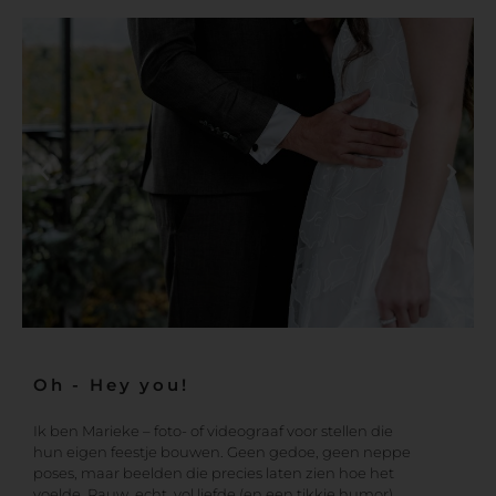
Oh - Hey you!
Ik ben Marieke – foto- of videograaf voor stellen die
hun eigen feestje bouwen. Geen gedoe, geen neppe
poses, maar beelden die precies laten zien hoe het
voelde. Rauw, echt, vol liefde (en een tikkie humor).