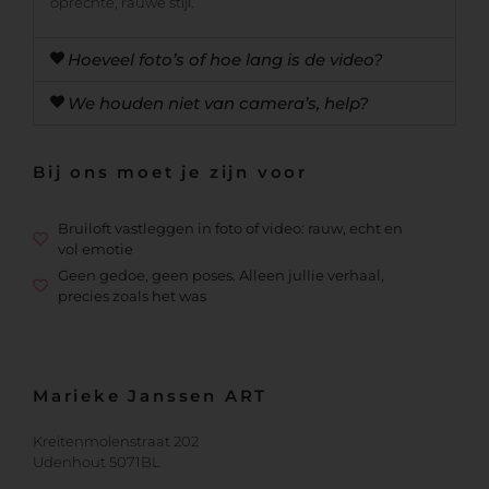
oprechte, rauwe stijl.
Hoeveel foto’s of hoe lang is de video?
We houden niet van camera’s, help?
Bij ons moet je zijn voor
Bruiloft vastleggen in foto of video: rauw, echt en
vol emotie
Geen gedoe, geen poses. Alleen jullie verhaal,
precies zoals het was
Marieke Janssen ART
Kreitenmolenstraat 202
Udenhout 5071BL