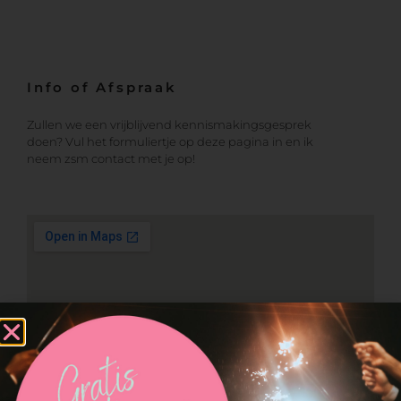
Info of Afspraak
Zullen we een vrijblijvend kennismakingsgesprek
doen? Vul het formuliertje op deze pagina in en ik
neem zsm contact met je op!