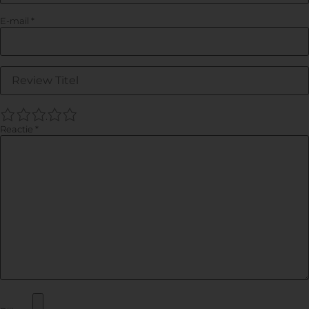
E-mail
*
1
2
3
4
5
Reactie
*