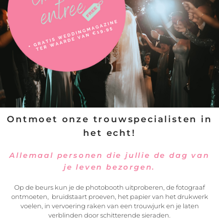
Neem contact op met
Marieke Janssen ART
Ontmoet onze trouwspecialisten in
het echt!
Allemaal personen die jullie de dag van
je leven bezorgen.
Op de beurs kun je de photobooth uitproberen, de fotograaf
ontmoeten, bruidstaart proeven, het papier van het drukwerk
voelen, in vervoering raken van een trouwjurk en je laten
verblinden door schitterende sieraden.