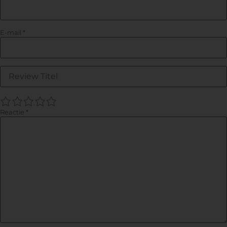
E-mail
*
1
2
3
4
5
Reactie
*