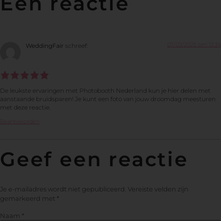
Eén reactie
07/03/2025 om 12:34
WeddingFair
schreef:
De leukste ervaringen met Photobooth Nederland kun je hier delen met
aanstaande bruidsparen! Je kunt een foto van jouw droomdag meesturen
met deze reactie.
Beantwoorden
Geef een reactie
Je e-mailadres wordt niet gepubliceerd.
Vereiste velden zijn
gemarkeerd met
*
Naam
*