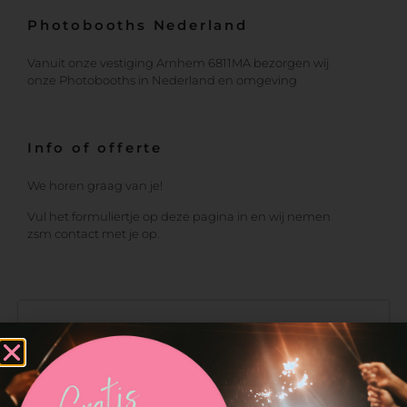
Photobooths Nederland
Vanuit onze vestiging Arnhem 6811MA bezorgen wij
onze Photobooths in Nederland en omgeving
Info of offerte
We horen graag van je!
Vul het formuliertje op deze pagina in en wij nemen
zsm contact met je op.
Neem contact op met
Photobooths Nederland