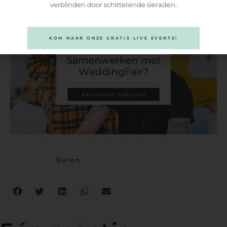
verblinden door schitterende sieraden.
KOM NAAR ONZE GRATIS LIVE EVENTS!
Delen