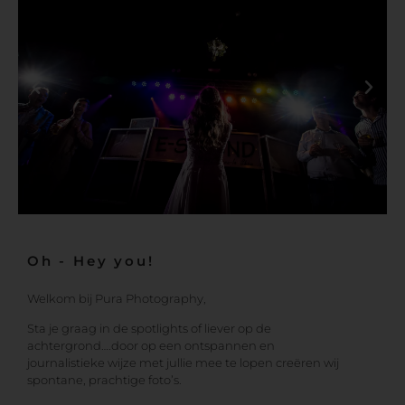
Oh - Hey you!
Welkom bij Pura Photography,
Sta je graag in de spotlights of liever op de
achtergrond….door op een ontspannen en
journalistieke wijze met jullie mee te lopen creëren wij
spontane, prachtige foto’s.