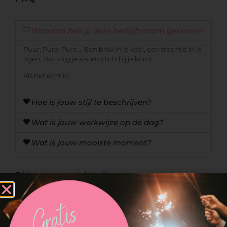
Waarom heb jij deze bedrijfsnaam gekozen?
Puur, Pure, Pura…. Een brok in je keel, een traantje in je
ogen, dat krijg je als iets dichtbij je komt.
Als het echt is!
Hoe is jouw stijl te beschrijven?
Wat is jouw werkwijze op dé dag?
Wat is jouw mooiste moment?
Bij ons moet je zijn voor
Sinds 2016 toegelaten als Fearless Member
WPJA Wedding Photo Journalist Association
toegelaten