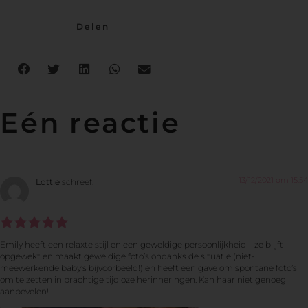
Delen
Eén reactie
13/12/2021 om 15:54
Lottie
schreef:
Emily heeft een relaxte stijl en een geweldige persoonlijkheid – ze blijft
opgewekt en maakt geweldige foto’s ondanks de situatie (niet-
meewerkende baby’s bijvoorbeeld!) en heeft een gave om spontane foto’s
om te zetten in prachtige tijdloze herinneringen. Kan haar niet genoeg
aanbevelen!