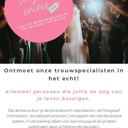
Leren! Leren! Leren! Ik ben nooit uitgeleerd
Seminars en workshops bij internationale top
fotografen:
TWO MANN / CITLALLI RICO / DANIEL AGUILAR
Pura Photography
Laan van Ouderzorg 136, 2352 HZ Leiderdorp
Ontmoet onze trouwspecialisten in
het echt!
Allemaal personen die jullie de dag van
je leven bezorgen.
Op de beurs kun je de photobooth uitproberen, de fotograaf
ontmoeten, bruidstaart proeven, het papier van het drukwerk
voelen, in vervoering raken van een trouwjurk en je laten
verblinden door schitterende sieraden.