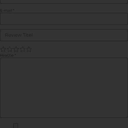
E-mail
*
1
2
3
4
5
Reactie
*