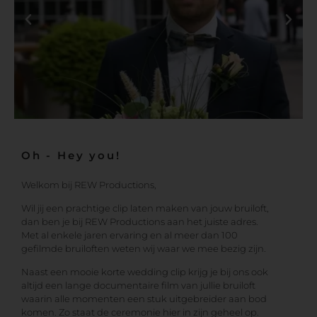
Oh - Hey you!
Welkom bij REW Productions,
Wil jij een prachtige clip laten maken van jouw bruiloft,
dan ben je bij REW Productions aan het juiste adres.
Met al enkele jaren ervaring en al meer dan 100
gefilmde bruiloften weten wij waar we mee bezig zijn.
Naast een mooie korte wedding clip krijg je bij ons ook
altijd een lange documentaire film van jullie bruiloft
waarin alle momenten een stuk uitgebreider aan bod
komen. Zo staat de ceremonie hier in zijn geheel op.