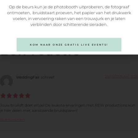
Op de beurs kun je de photobooth uitproberen, de fotograaf
Delen
ontmoeten, bruidstaart proeven, het papier van het drukwerk
voelen, in vervoering raken van een trouwjurk en je laten
verblinden door schitterende sieraden.
KOM NAAR ONZE GRATIS LIVE EVENTS!
Eén reactie
24/01/2025 om 12:38
WeddingFair
schreef:
Jouw bruiloft doet ertoe! De leukste ervaringen met REW productions kun
je hier delen met aanstaande bruidsparen!
Beantwoorden