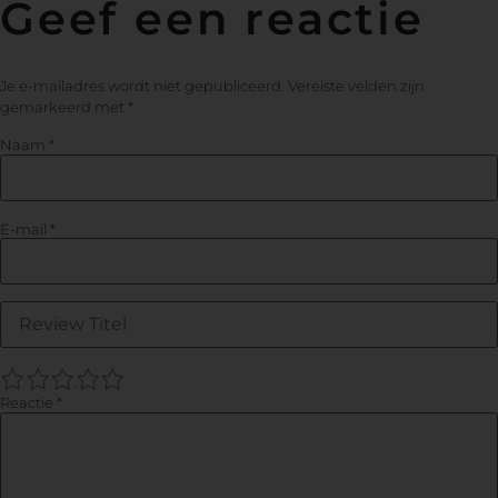
Geef een reactie
Je e-mailadres wordt niet gepubliceerd.
Vereiste velden zijn
gemarkeerd met
*
Naam
*
E-mail
*
1
2
3
4
5
Reactie
*