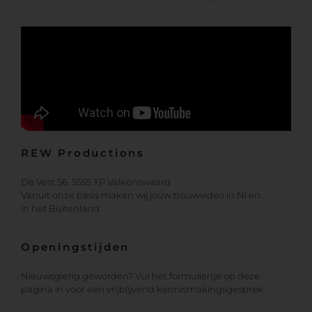
REW Productions
De Vest 56, 5555 XP Valkenswaard
Vanuit onze basis maken wij jouw trouwvideo in Nl en
in het Buitenland.
Openingstijden
Nieuwsgierig geworden? Vul het formuliertje op deze
pagina in voor een vrijblijvend kennismakingsgesprek.