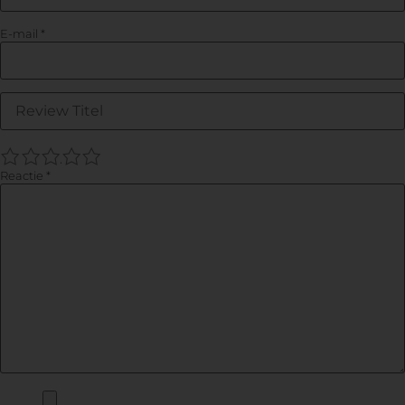
E-mail
*
1
2
3
4
5
Reactie
*