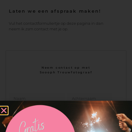
Laten we een afspraak maken!
Vul het contactformuliertje op deze pagina in dan
neem ik zsm contact met je op.
Neem contact op met
Soooph Trouwfotograaf