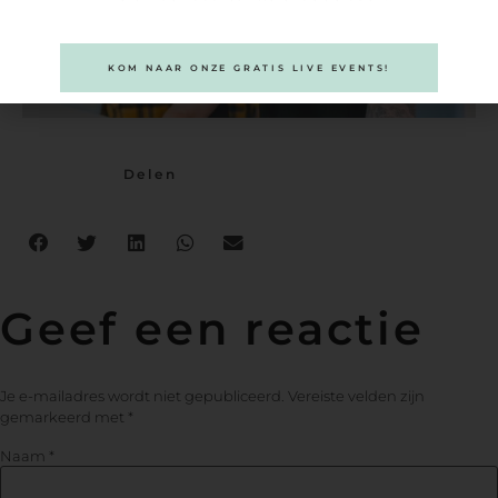
KOM NAAR ONZE GRATIS LIVE EVENTS!
Delen
Geef een reactie
Je e-mailadres wordt niet gepubliceerd.
Vereiste velden zijn
gemarkeerd met
*
Naam
*