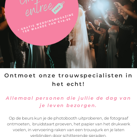
VERSTUREN
Ontmoet onze trouwspecialisten in
het echt!
Allemaal personen die jullie de dag van
je leven bezorgen.
Op de beurs kun je de photobooth uitproberen, de fotograaf
ontmoeten, bruidstaart proeven, het papier van het drukwerk
voelen, in vervoering raken van een trouwjurk en je laten
verblinden door schitterende sieraden.