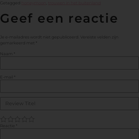
Getagged
honeymoon
,
trouwen in het buitenland
Geef een reactie
Je e-mailadres wordt niet gepubliceerd.
Vereiste velden zijn
gemarkeerd met
*
Naam
*
E-mail
*
1
2
3
4
5
Reactie
*