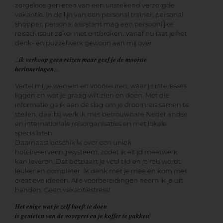
zorgeloos genieten van een uitstekend verzorgde
vakantie. In de lijn van een personal trainer, personal
shopper, personal assistant mag een persoonlijke
reisadviseur zeker niet ontbreken. Vanaf nu laat je het
denk- en puzzelwerk gewoon aan mij over.
…𝒊𝒌 𝒗𝒆𝒓𝒌𝒐𝒐𝒑 𝒈𝒆𝒆𝒏 𝒓𝒆𝒊𝒛𝒆𝒏 𝒎𝒂𝒂𝒓 𝒈𝒆𝒆𝒇 𝒋𝒆 𝒅𝒆 𝒎𝒐𝒐𝒊𝒔𝒕𝒆
𝒉𝒆𝒓𝒊𝒏𝒏𝒆𝒓𝒊𝒏𝒈𝒆𝒏…
Vertel mij je wensen en voorkeuren, waar je interesses
liggen en wat je graag wilt zien en doen. Met die
informatie ga ik aan de slag om je droomreis samen te
stellen, daarbij werk ik met betrouwbare Nederlandse
en internationale reisorganisaties en met lokale
specialisten.
Daarnaast beschik ik over een uniek
hotelreserveringssysteem, zodat ik altijd maatwerk
kan leveren. Dat bespaart je veel tijd en je reis wordt
leuker en completer. Ik denk met je mee en kom met
creatieve ideeën. Alle voorbereidingen neem ik je uit
handen. Geen vakantiestress!
𝑯𝒆𝒕 𝒆𝒏𝒊𝒈𝒆 𝒘𝒂𝒕 𝒋𝒆 𝒛𝒆𝒍𝒇 𝒉𝒐𝒆𝒇𝒕 𝒕𝒆 𝒅𝒐𝒆𝒏
𝒊𝒔 𝒈𝒆𝒏𝒊𝒆𝒕𝒆𝒏 𝒗𝒂𝒏 𝒅𝒆 𝒗𝒐𝒐𝒓𝒑𝒓𝒆𝒕 𝒆𝒏 𝒋𝒆 𝒌𝒐𝒇𝒇𝒆𝒓 𝒕𝒆 𝒑𝒂𝒌𝒌𝒆𝒏!