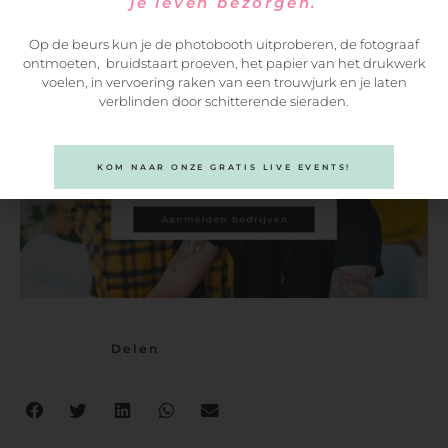
je leven bezorgen.
Op de beurs kun je de photobooth uitproberen, de fotograaf
ontmoeten, bruidstaart proeven, het papier van het drukwerk
voelen, in vervoering raken van een trouwjurk en je laten
verblinden door schitterende sieraden.
KOM NAAR ONZE GRATIS LIVE EVENTS!
Delen