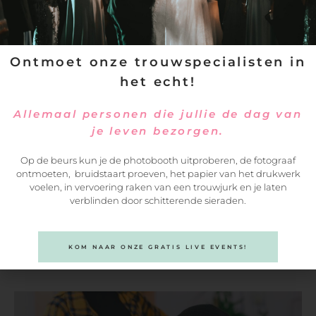
Ontmoet onze trouwspecialisten in
het echt!
Allemaal personen die jullie de dag van
je leven bezorgen.
Op de beurs kun je de photobooth uitproberen, de fotograaf
ontmoeten, bruidstaart proeven, het papier van het drukwerk
voelen, in vervoering raken van een trouwjurk en je laten
verblinden door schitterende sieraden.
VERSTUREN
KOM NAAR ONZE GRATIS LIVE EVENTS!