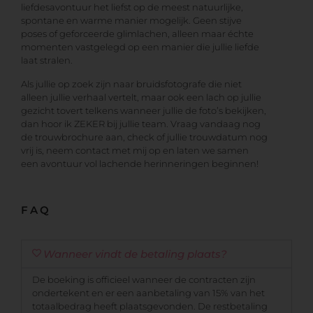
liefdesavontuur het liefst op de meest natuurlijke,
spontane en warme manier mogelijk. Geen stijve
poses of geforceerde glimlachen, alleen maar échte
momenten vastgelegd op een manier die jullie liefde
laat stralen.
Als jullie op zoek zijn naar bruidsfotografe die niet
alleen jullie verhaal vertelt, maar ook een lach op jullie
gezicht tovert telkens wanneer jullie de foto’s bekijken,
dan hoor ik ZEKER bij jullie team. Vraag vandaag nog
de trouwbrochure aan, check of jullie trouwdatum nog
vrij is, neem contact met mij op en laten we samen
een avontuur vol lachende herinneringen beginnen!
FAQ
Wanneer vindt de betaling plaats?
De boeking is officieel wanneer de contracten zijn
ondertekent en er een aanbetaling van 15% van het
totaalbedrag heeft plaatsgevonden. De restbetaling