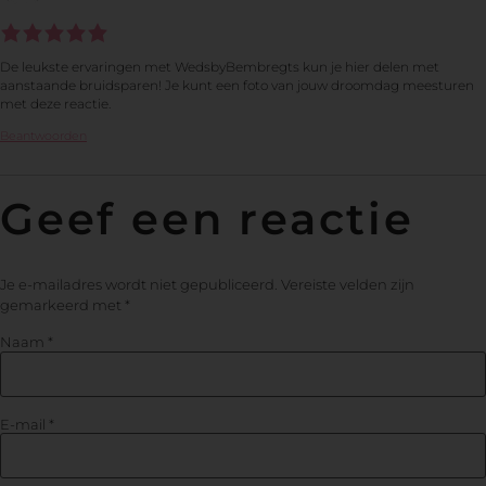
De leukste ervaringen met WedsbyBembregts kun je hier delen met
aanstaande bruidsparen! Je kunt een foto van jouw droomdag meesturen
met deze reactie.
Beantwoorden
Geef een reactie
Je e-mailadres wordt niet gepubliceerd.
Vereiste velden zijn
gemarkeerd met
*
Naam
*
E-mail
*