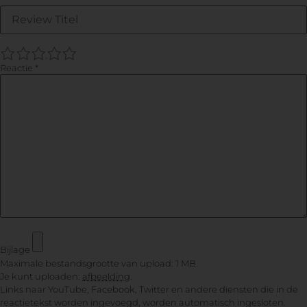
1
2
3
4
5
Reactie
*
Bijlage
Maximale bestandsgrootte van upload: 1 MB.
Je kunt uploaden:
afbeelding
.
Links naar YouTube, Facebook, Twitter en andere diensten die in de
reactietekst worden ingevoegd, worden automatisch ingesloten.