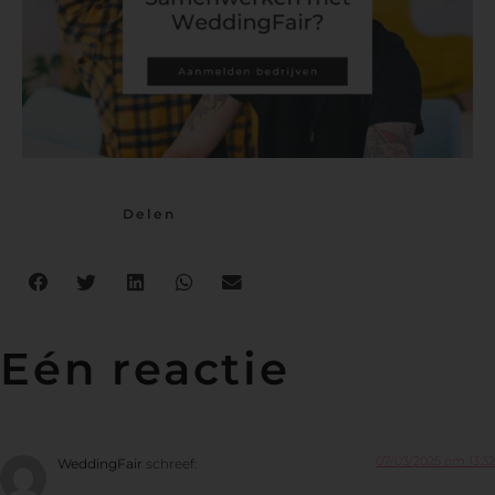
Delen
Eén reactie
07/03/2025 om 13:32
WeddingFair
schreef: