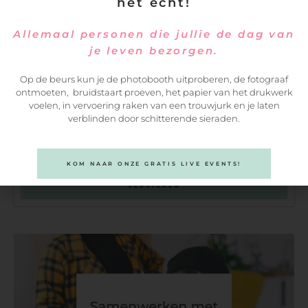
het echt!
Allemaal personen die jullie de dag van
je leven bezorgen.
Op de beurs kun je de photobooth uitproberen, de fotograaf
ontmoeten, bruidstaart proeven, het papier van het drukwerk
voelen, in vervoering raken van een trouwjurk en je laten
verblinden door schitterende sieraden.
KOM NAAR ONZE GRATIS LIVE EVENTS!
VERSTUREN