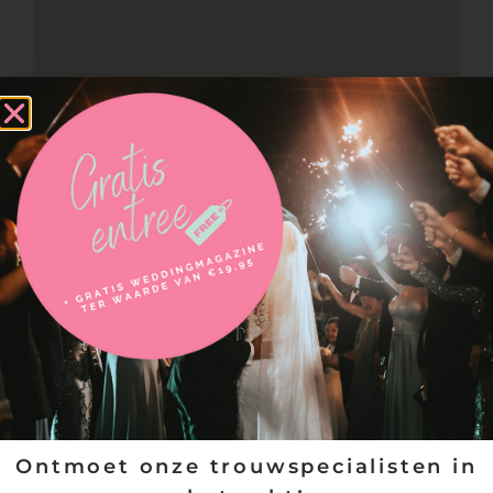
Neem contact op met
WedsByBembregts | Boukje Embregts
Ontmoet onze trouwspecialisten in