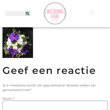
Geef een reactie
Je e-mailadres wordt niet gepubliceerd.
Vereiste velden zijn
gemarkeerd met
*
Naam
*