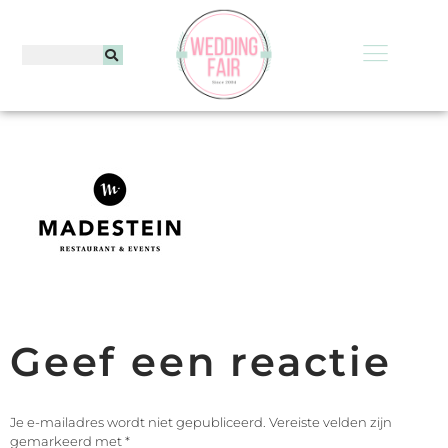
Geef een reactie
Je e-mailadres wordt niet gepubliceerd.
Vereiste velden zijn
gemarkeerd met
*