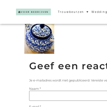
Trouwbeurzen
Wedding
VOOR BEDRIJVEN
Geef een reac
Je e-mailadres wordt niet gepubliceerd.
Vereiste 
Naam
*
E-mail
*