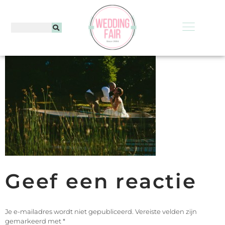
Geef een reactie
Je e-mailadres wordt niet gepubliceerd.
Vereiste velden zijn
gemarkeerd met
*