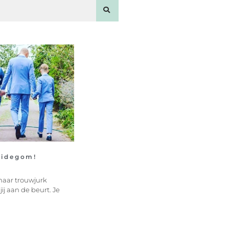
uidegom!
haar trouwjurk
j aan de beurt. Je