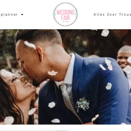
planner
Alles Over Trou