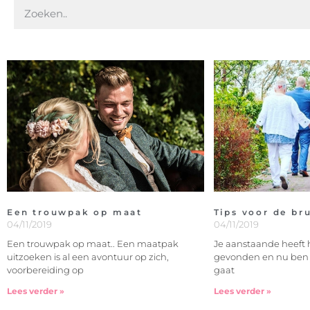
Een trouwpak op maat
Tips voor de br
04/11/2019
04/11/2019
Een trouwpak op maat.. Een maatpak
Je aanstaande heeft 
uitzoeken is al een avontuur op zich,
gevonden en nu ben ji
voorbereiding op
gaat
Lees verder »
Lees verder »