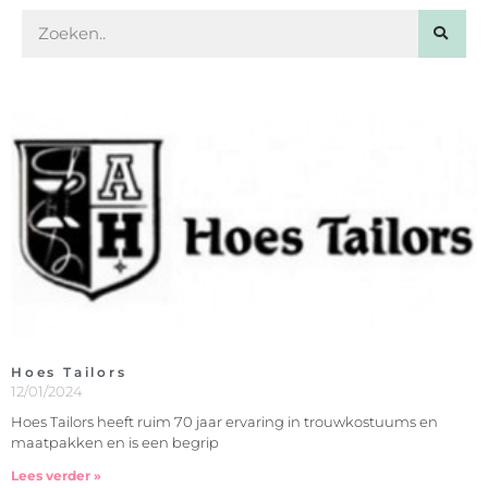
Hoes Tailors
12/01/2024
Hoes Tailors heeft ruim 70 jaar ervaring in trouwkostuums en
maatpakken en is een begrip
Lees verder »