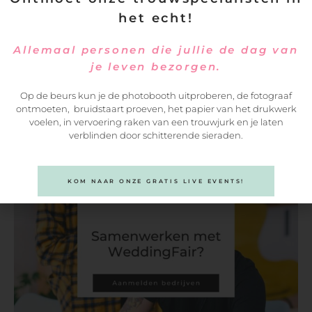
het echt!
Allemaal personen die jullie de dag van
je leven bezorgen.
Op de beurs kun je de photobooth uitproberen, de fotograaf
ontmoeten, bruidstaart proeven, het papier van het drukwerk
VERSTUREN
voelen, in vervoering raken van een trouwjurk en je laten
verblinden door schitterende sieraden.
KOM NAAR ONZE GRATIS LIVE EVENTS!