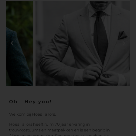
Oh - Hey you!
Welkom bij Hoes Tailors,
Hoes Tailors heeft ruim 70 jaar ervaring in
trouwkostuums en maatpakken en is een begrip in
Alkmaar en omgeving. Een maatpak uitzoeken is al