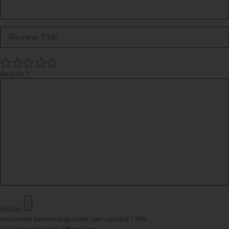
1
2
3
4
5
Reactie
*
Bijlage
Maximale bestandsgrootte van upload: 1 MB.
Je kunt uploaden:
afbeelding
.